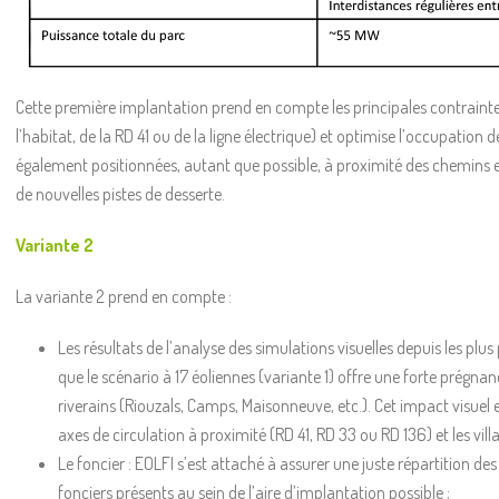
Cette première implantation prend en compte les principales contraint
l’habitat, de la RD 41 ou de la ligne électrique) et optimise l’occupation 
également positionnées, autant que possible, à proximité des chemins exi
de nouvelles pistes de desserte.
Variante 2
La variante 2 prend en compte :
Les résultats de l’analyse des simulations visuelles depuis les plus
que le scénario à 17 éoliennes (variante 1) offre une forte prégna
riverains (Riouzals, Camps, Maisonneuve, etc.). Cet impact visuel 
axes de circulation à proximité (RD 41, RD 33 ou RD 136) et les vill
Le foncier : EOLFI s’est attaché à assurer une juste répartition des
fonciers présents au sein de l’aire d’implantation possible ;