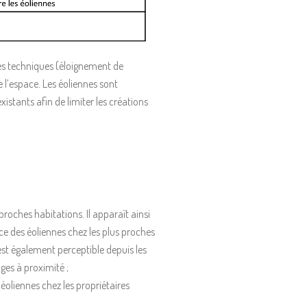
es techniques (éloignement de
de l’espace. Les éoliennes sont
stants afin de limiter les créations
 proches habitations. Il apparaît ainsi
nce des éoliennes chez les plus proches
est également perceptible depuis les
ages à proximité ;
 éoliennes chez les propriétaires