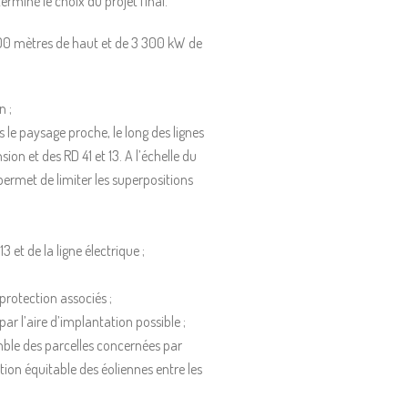
erminé le choix du projet final.
200 mètres de haut et de 3 300 kW de
n ;
 le paysage proche, le long des lignes
on et des RD 41 et 13. A l’échelle du
ermet de limiter les superpositions
et de la ligne électrique ;
protection associés ;
r l’aire d’implantation possible ;
mble des parcelles concernées par
ion équitable des éoliennes entre les