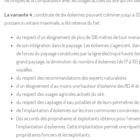
techniques et la compatibilité avec les usages actuels du site qui ont dét
La variante 4
, constituée de dix éoliennes pouvant culminer jusqu’à 
puissance unitaire maximale, a été retenue du fait :
du respect d’un éloignement de plus de 518 mètres de tout riverai
de son intégration dans le paysage. Les éoliennes s’agencent, dans
de forces du paysage constituées par la ligne électrique haute-tensi
grand paysage, la diminution du nombre d’éoliennes (de 17 à 10) p
visuelles ;
du respect des recommandations des experts naturalistes
d’un éloignement d’au moins une hauteur d’éolienne des RD 41 et 13 
du respect des usages agricoles actuels du site ;
du respect des captages d’eau potables et de leurs périmètres de 
de l’implantation d’éoliennes sur les trois communes concernées pa
Des accords des propriétaires et exploitants obtenus pour l’ense
l’implantation d’éoliennes. Cette implantation permet une répartit
propriétaires fonciers et les exploitants.